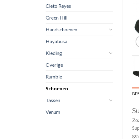
Cleto Reyes
Green Hill
Handschoenen
Hayabusa
Kleding
Overige
Rumble
Schoenen
BE
Tassen
Su
Venum
Zoa
Sup
gew