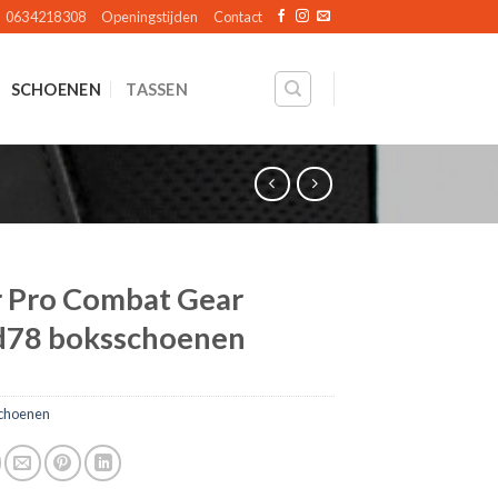
0634218308
Openingstijden
Contact
SCHOENEN
TASSEN
 Pro Combat Gear
d78 boksschoenen
choenen