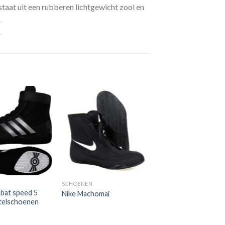
staat uit een rubberen lichtgewicht zool en
.
.
Toevoegen
Toevoegen
aan
aan
verlanglijst
verlanglijst
SCHOENEN
bat speed 5
Nike Machomai
telschoenen