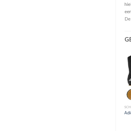
hie
een
De 
G
Toevoegen
aan
verlanglijst
SCHOENEN
SC
Venum Elite boksschoenen
Adi