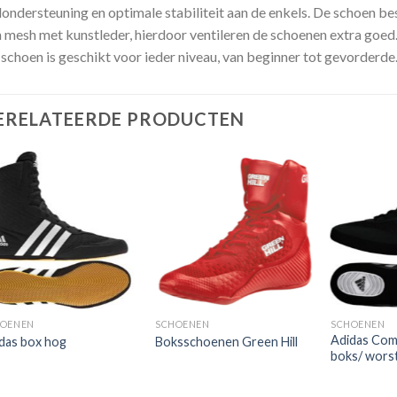
londersteuning en optimale stabiliteit aan de enkels. De schoen be
 mesh met kunstleder, hierdoor ventileren de schoenen extra goed
schoen is geschikt voor ieder niveau, van beginner tot gevorderde
ERELATEERDE PRODUCTEN
Toevoegen
Toevoegen
aan
aan
verlanglijst
verlanglijst
HOENEN
SCHOENEN
SCHOENEN
Adidas Com
das box hog
Boksschoenen Green Hill
boks/ wors