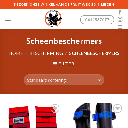
Skip
BEZOEK ONZE WINKEL AAN DE FRUITWEG 30 IN LEIDEN
to
content
0614587077
Scheenbeschermers
HOME
/
BESCHERMING
/
SCHEENBESCHERMERS
FILTER
Toevoegen
Toevoegen
aan
aan