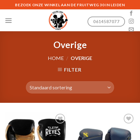
Skip
BEZOEK ONZE WINKEL AAN DE FRUITWEG 30 IN LEIDEN
to
content
0614587077
Overige
HOME
/
OVERIGE
FILTER
Toevoegen
Toevoegen
aan
aan