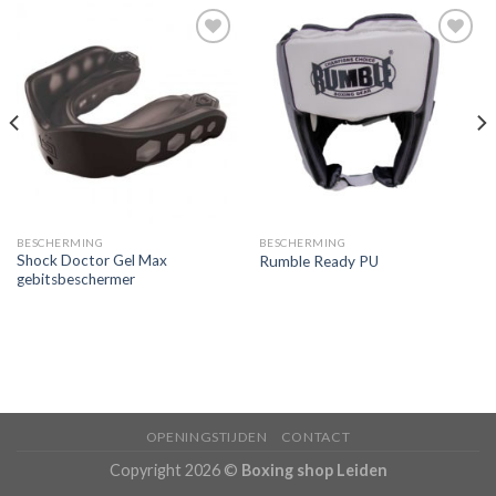
Toevoegen
Toevoegen
aan
aan
verlanglijst
verlanglijst
BESCHERMING
BESCHERMING
Shock Doctor Gel Max
Rumble Ready PU
gebitsbeschermer
OPENINGSTIJDEN
CONTACT
Copyright 2026 ©
Boxing shop Leiden