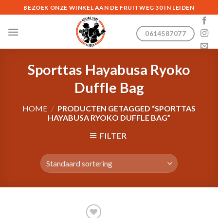
Skip
BEZOEK ONZE WINKEL AAN DE FRUITWEG 30 IN LEIDEN
to
content
0614587077
Sporttas Hayabusa Ryoko
Duffle Bag
HOME
/
PRODUCTEN GETAGGED “SPORTTAS
HAYABUSA RYOKO DUFFLE BAG”
FILTER