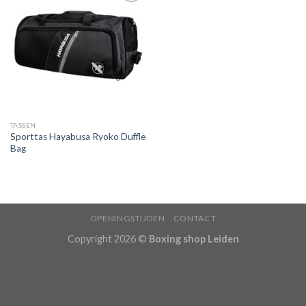
Toevoegen
aan
verlanglijst
TASSEN
Sporttas Hayabusa Ryoko Duffle
Bag
OPENINGSTIJDEN
CONTACT
Copyright 2026 ©
Boxing shop Leiden