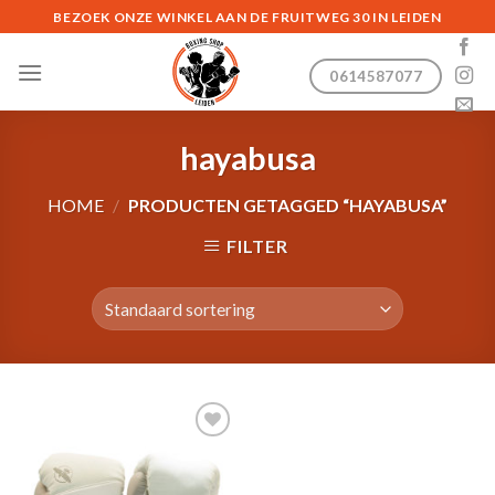
Skip
BEZOEK ONZE WINKEL AAN DE FRUITWEG 30 IN LEIDEN
to
content
0614587077
hayabusa
HOME
/
PRODUCTEN GETAGGED “HAYABUSA”
FILTER
Toevoegen
aan