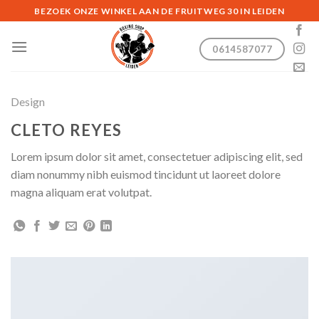
Skip
BEZOEK ONZE WINKEL AAN DE FRUITWEG 30 IN LEIDEN
to
content
0614587077
Design
CLETO REYES
Lorem ipsum dolor sit amet, consectetuer adipiscing elit, sed
diam nonummy nibh euismod tincidunt ut laoreet dolore
magna aliquam erat volutpat.